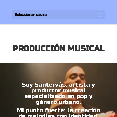
Seleccionar página
PRODUCCIÓN MUSICAL
Reproductor
de
vídeo
Soy
Santervás
, artista y
productor musical
especializado en pop y
género urbano.
Mi punto fuerte: la creación
de melodías con identidad.