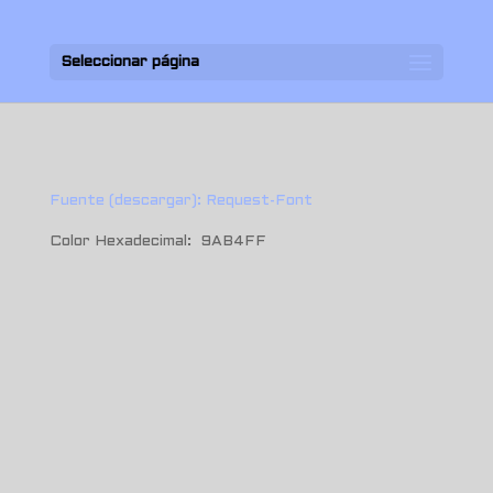
Seleccionar página
Fuente (descargar): Request-Font
Color Hexadecimal: 9AB4FF